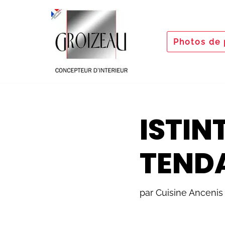
Aller
Photos de 
au
contenu
ISTIN
TEND
par
Cuisine Ancenis