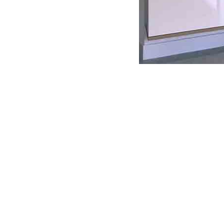
Chaque projet, cha
soulignent les imp
quelques photos pe