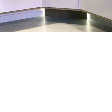
que pièce de la maison est suivi du sol au plafo
lantations et apportent un vrai plus design.
inture deco istinto :