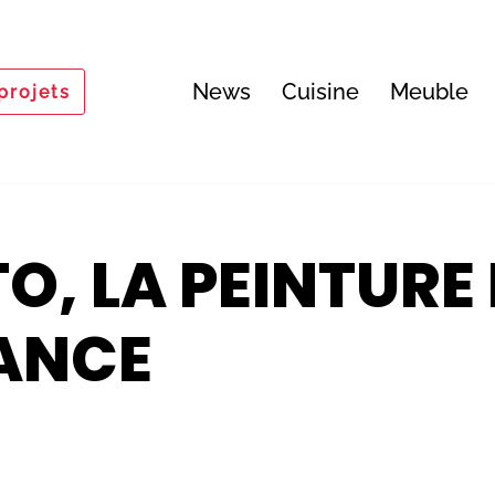
News
Cuisine
Meuble
projets
TO, LA PEINTURE
ANCE