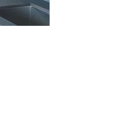
al, c’est un four
tuellement une
Vzug
par exemple.
 mate.
La
c deux modèles