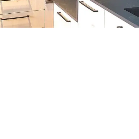
de nombreuses références de four noir. En génér
rre avec un contour et ou bandeau noir et éven
résultat peut être vraiment bien fini comme chez
ficile de trouver et d’
acheter un four de couleur
Mat d’AEG est anthracite.
 d’équiper l’une de nos
cuisine d’exposition
ave
e mat AEG.