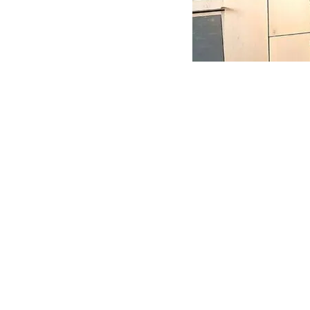
Nous connaissons 
avec façade en ve
vitre teintée. Le 
Mais il est plus dif
collection Saphirr
Nous avons décidé
de fours anthracit