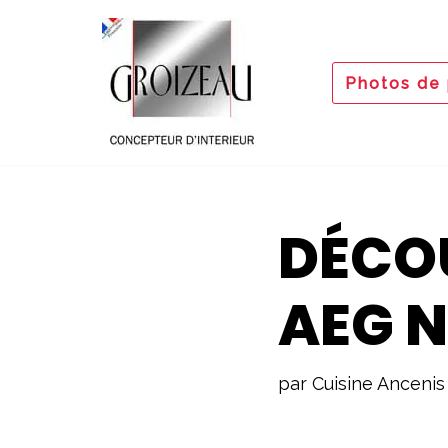
Aller
Photos de 
au
contenu
DÉCO
AEG N
par
Cuisine Ancenis