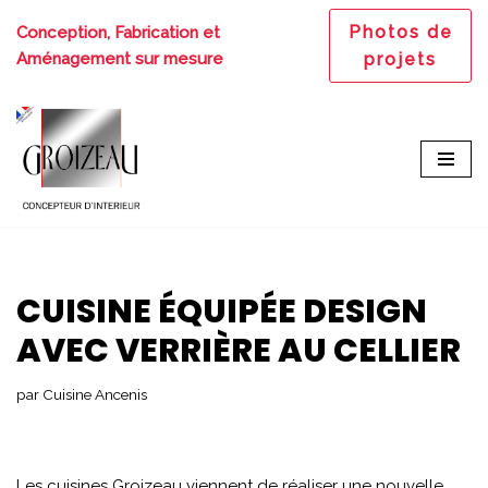
Photos de
Conception, Fabrication et
Aller
Aménagement sur mesure
projets
au
contenu
CUISINE ÉQUIPÉE DESIGN
AVEC VERRIÈRE AU CELLIER
par
Cuisine Ancenis
Les cuisines Groizeau viennent de réaliser une nouvelle