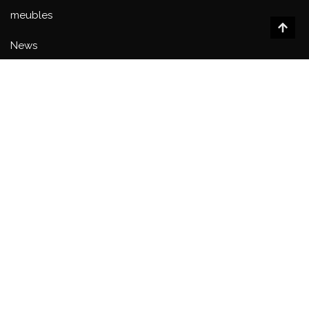
meubles
News
Partenaires
Promotions
salon