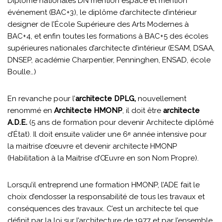
Diplôme nationales DN mention espace et mention
événement (BAC+3), le diplôme d’architecte d’intérieur
designer de l’École Supérieure des Arts Modernes à
BAC+4, et enfin toutes les formations à BAC+5 des écoles
supérieures nationales d’architecte d’intérieur (ESAM, DSAA,
DNSEP, académie Charpentier, Penninghen, ENSAD, école
Boulle…)
En revanche pour l’
architecte DPLG,
nouvellement
renommé en
Architecte HMONP
, il doit être
architecte
A.D.E.
(5 ans de formation pour devenir Architecte diplômé
d’État). Il doit ensuite valider une 6ᵉ année intensive pour
la maitrise d’œuvre et devenir architecte HMONP
(Habilitation à la Maitrise d’Œuvre en son Nom Propre).
Lorsqu’il entreprend une formation HMONP, l’ADE fait le
choix d’endosser la responsabilité de tous les travaux et
conséquences des travaux. C’est un architecte tel que
définit par la loi sur l’architecture de 1977 et par l’ensemble