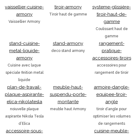
vaissellier-cuisine-
tiroir-armony
systeme-glissière-
armony
tiroir-haut-de-
Tiroir haut de gamme
gamme
Vaissellier Armony
Coulissant haut de
gamme
stand-cuisine-
stand-armony
rangement-
metal-liquide-
pratique-
deco stand armony
armony
accessoires-tiroirs
Cuisine avec laque
accessoires pour
spéciale finition metal
rangement de tiroir
liquide
plan-de-travail-
meuble-haut-
armoire-dangle-
plaque-aspirante-
suspendu-porte-
equipee-tiroir-
elica-nikolatesla
montante
angle
noiuvelle plaque
meuble haut Armony
tiroir d’angle pour
aspirante Nikola Tesla
optimiser les volumes
d’Elica
de rangements
accessoire-sous-
cuisine-meuble-